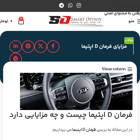
عبور به ناوبری
رفتن به محتوای اصلی
0
منو
0
تومان
مقالات
مزایای فرمان D اپتیما
Show column
مدت زمان مطالعه : 2 دقیقه
فرمان D اپتیما چیست و چه مزایایی دارد
در این مقاله به بررسی
فرمان D اپتیما
می پردازیم.