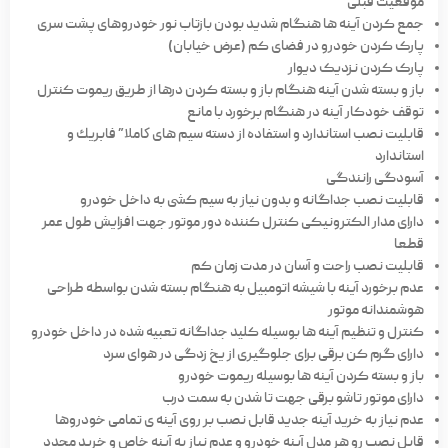
موقعیت قبلی
جمع کردن آینه ها هنگام شدید بودن بازتاب نور خودروهای پشت سری
پارک کردن خودرو در فضای کم (عرض خیابان)
پارک کردن نزدیک دیوار
باز و بسته شدن آینه هنگام باز و بسته کردن درها از طریق ریموت کنترل
توقف خودکار آینه در هنگام برخورد با مانع
قابلیت نصب استاندارد و استفاده از دسته سیم های كاملا” فابریك و
استاندارد
آسودگی رانندگی
قابلیت نصب جداگانه و بدون نیاز به سیم کشی به داخل خودرو
دارای مدار الکترونیکی کنترل کننده دور موتور جهت افزایش طول عمر
قطعا
قابلیت نصب راحت و آسان در مدت زمان کم
عدم برخورد آینه با شیشه اتومبیل به هنگام بسته شدن بواسطه طراحی
هوشمندانه موتور
کنترل و تنظیم آینه ها بوسیله کلید جداگانه تعبیه شده در داخل خودرو
دارای گرم کن برقی برای جلوگیری از یخ زدگی در هوای سرد
باز و بسته کردن آینه ها بوسیله ریموت خودرو
دارای موتور تاشو برقی جهت تا شدن به سمت درب
عدم نیاز به خرید آینه جدید قابل نصب بر روی آینه ی تمامی خودروها
قابل نصب رو هر مدل آینه خودرو و عدم نیاز به آینه خاص و خرید مجدد