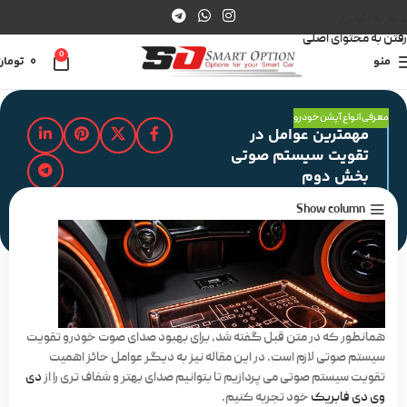
عبور به ناوبری
رفتن به محتوای اصلی
0
منو
0
تومان
معرفی انواع آپشن خودرو
مهمترین عوامل در
تقویت سیستم صوتی
بخش دوم
Show column
مدت زمان مطالعه : 2 دقیقه
همانطور که در متن قبل گفته شد، برای بهبود صدای صوت خودرو تقویت
سیستم صوتی لازم است. در این مقاله نیز به دیگر عوامل حائز اهمیت
تقویت سیستم صوتی می پردازیم تا بتوانیم صدای بهتر و شفاف تری را از
دی
وی دی فابریک
خود تجربه کنیم.