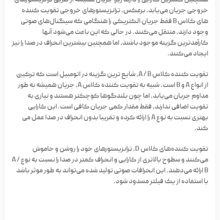
همچنین کمترین کارایی را دارند زیرا جریان همیشه از طریق ترانزیستورهای
خروجی جریان می‌یابد. برعکس، ترانزیستورهای خروجی تقویت کننده
های کلاس B فقط جریان الکتریکی را هنگامی که سیگنال‌های صوتی
وجود دارند، منتقل می‌کنند. در حالی که این باعث می‌شود آنها
کارآمدترین گزینه موجود باشند، اما همچنین بیشترین انحراف در صدا را نیز
ایجاد می‌کنند.
تقویت کننده کلاس A / B، شایع ترین گزینه در اتومبیل است که ترکیبی
از انواع A و B است. شبیه به تقویت کننده کلاس A، جریان همیشه به طور
مداوم جریان می‌یابد. اما چون بلندگوها کوچکتر هستند و نیازی به
تقویت اضافی ندارند، فقط مقدار کمی جریان کافی است. این کارایی
بهتری نسبت به نوع A را ارائه کرده و تقریبا بدون انحراف در صدا عمل می
کند.
تقویت کننده‌های کلاس D، ترانزیستورهای خود را روشن و خاموش
می‌کنند و سطوح بالاتری از کارایی و انحراف کمتر در صدا را نسبت به نوع A /
B ارائه می‌دهند. این انحرافات صوتی تولید شده می‌تواند به طور موثر باشد
با استفاده از یک فیلتر مسدود شود.