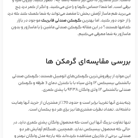
داشت. اگر ماساژور داخلی نیز داشته باشد چه؟ تصور کنید، بیرون سرد و
برفی است، اما شما احساس گرما و راحتی می‌کنید. و اگر از کمر درد رنج
می‌‌برید هم ماساژ آرامش بخش تا مقصد می‌تواند به شما کمک کند که درد
را از خود دور کنید. اما بهترین
گرمکن‌ صندلی فابریک
موجود در بازار
کدامها هستند؟ در این مقاله گرمکن صندلی ماشین را با ماساژور و بدون
ماساژور به شما معرفی می‌کنیم.
بررسی مقایسه‌ای گرمکن ها
این موارد از پرفروش‌ترین‌ گرمکن‌های اتومبیل هستند: گرمکن صندلی
بالشتکی بیسیکس ۱۲ ولتی سیاه با با کنترل دمای 3 طرفه و گرمکن
صندلی بالشتکی ۱۲ ولتی واگان ۹۴۳۸ با پشتی کمری.
رتبه‌بندی آنها تقریبا برابر است و حدود 70٪ از مشتریان از خرید آنها رضایت
داشته‌اند. تعداد نظرات مشتری‌ها نیز برای هر دو یکسان است.
تنها تفاوت بزرگ آنها این است که محصول واگان پشتی کمری دارد، در
حالی که محصول بیسیکس ندارد. همچنین، هنگام آزمایش هر دو
صندلی، برخی از کاربران مشاهده کرده‌اند که پارچه مدل واگان نرمتر و