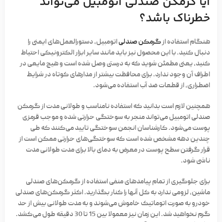
آیا گرمکن صندلی اتومبیل می‌تواند
خطرناک باشد؟
هنگام استفاده از
گرمکن صندلی
اتومبیل، دستورالعمل‌های ایمنی را
دنبال کنید. با این محصول نیز باید مانند سایر ابزار الکترونیکی احتیاط
کنید، یعنی مطمئن شوید که به درستی وصل شده است و هیچ مایعی در
اطراف آن وجود ندارد. برای محافظت بیشتر از مدارهای کوتاه در شرایط
اضطراری، از قطعات ضد آب استفاده می‌شود.
همچنین لازم است بدانید که استفاده نامناسب و طولانی مدت از گرمکن
صندلی اتومبیل می‌تواند منجر به سوختگی حرارتی شده و موجب قرمزی
پوست می‌شود. کارشناسان انجمن سوختگی تایید می‌کنند که طی
چندین دهه مشخص شده است که سوختگی‌های حرارتی ممکن است از
قرار گرفتن سطح پوست در معرض به دمای بالا برای مدت طولانی مدت
ناشی شود.
برای جلوگیری از تمام پیامدهای منفی استفاده از گرمکن‌های صندلی
ماشین، لزومی ندارد به کل آنها را کنار بگذارید. اکثر گرمکن‌های صندلی
خودرو به صورت اتوماتیک خاموش می‌شوند و به مدت طولانی بیش از حد
گرم نخواهید شد. این زمان نیز معمولا بین 15 تا 30 دقیقه طول می‌کشد.