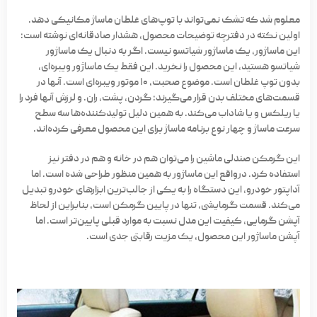
معلوم شد که تشک نمی‌تواند با توپ‌های غلطان ماساژ مکانیکی دهد.
اولین نکته در دفترچه توضیحات محصول، هشدار صادقانه‌ای نوشته است:
این ماساژور، یک ماساژور شیاتسو نیست. اگر به دنبال یک ماساژور
شیاتسو هستید، این محصول را نخرید. این فقط یک ماساژور ویبره‌ای،
بدون توپ غلطان است. موضوع صحبت، ۱۰ موتور ویبره‌ای است. آنها در
قسمت‌های مختلف بدن قرار می‌گیرند: گردن، پشت، ران. و لرزش آنها فرد را
یا ریلکس و یا شاداب می‌کند. به همین دلیل تولیدکننده‌ها سه سطح
سرعت ماساژ و چهار نوع برنامه ماساژ برای این محصول معرفی کرده‌اند.
این گرمکن صندلی ماشین را می‌توان هم در خانه و هم در دفتر نیز
استفاده کرد. درواقع این ماساژور به همین منظور طراحی شده است. اما
آداپتور خودرو، این دستگاه را به یکی از جالب‌ترین ابزارهای خودرو تبدیل
می‌کند. قسمت گرمایشی، تنها در پایین گرمکن است، بنابراین از لحاظ
آپشن گرمایی، کیفیت این مدل نسبت به موارد قبلی پایین‌تر است. اما
آپشن ماساژور این محصول، یک مزیت رقابتی جدی است.