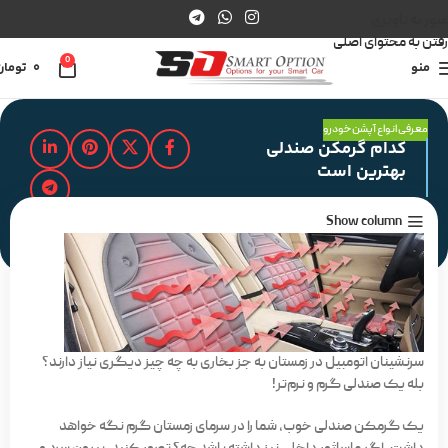
عبور به ناوبری
رفتن به محتوای اصلی
0
منو
0
تومان
معرفی انواع آپشن خودرو
کدام گرمکن صندلی
بهترین است
Show column
مدت زمان مطالعه : 2 دقیقه
سرنشینان اتومبیل در زمستان به جز بخاری به چه چیز دیگری نیاز دارند؟
بله یک صندلی گرم و نرم‌تر!
یک گرمکن صندلی خوب، شما را در سرمای زمستان گرم نگه خواهد