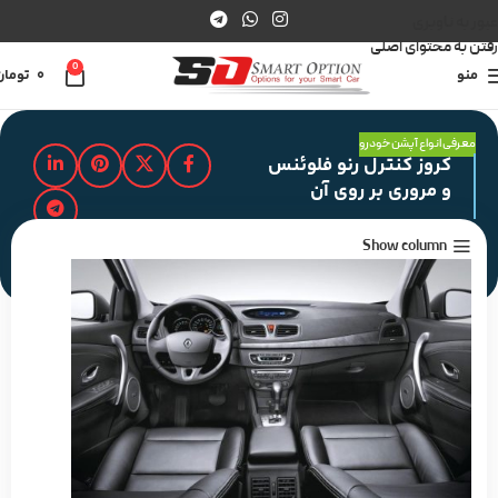
عبور به ناوبری
رفتن به محتوای اصلی
0
منو
0
تومان
معرفی انواع آپشن خودرو
کروز کنترل رنو فلوئنس
و مروری بر روی آن
Show column
مدت زمان مطالعه : 2 دقیقه