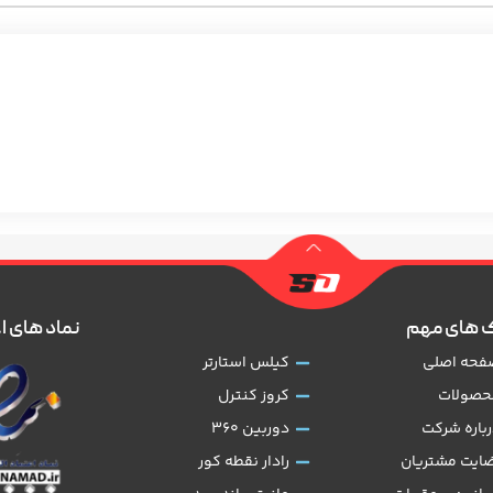
 های مهم
نماد های ا
فحه اصلی
کیلس استارتر
حصولات
کروز کنترل
رباره شرکت
دوربین 360
ضایت مشتریان
رادار نقطه کور