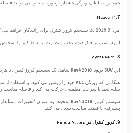
همچنین به لطف ویژگی هشدار برخورد به جلو، می توانید فاصله 
Mazda 3
.
7
مزدا 3 2018 یک سیستم کروز کنترل ​​برای رانندگان فراهم می کند.
این سیستم ترافیک دنده عقب و نظارت بر نقاط کور را تشخیص م
Toyota Rav4
8.
این
SUV
تویوتا
Rav4 2018
شامل یک سیستم کروز کنترل ​​با هز
هنگامی که ویژگی
ACC
خود را روشن می کنید، با استفاده از س
نقلیه شما با سرعت مطمئنی حرکت می کند و فاصله مناسب را ب
سیستم کروز
​​Toyota Rav4 2018
به عنوان “تجهیزات استاندا
پیشرفته با قیمت مناسب تبدیل می کند.
Honda Accord
9. کروز کنترل در