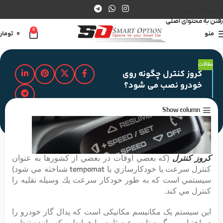
عبور به ناوبری
رفتن به محتوای اصلی
0
منو
0
تومان
مقالات
کروز کنترل چگونه روی
خودرو نصب می شود؟
Show column
مدت زمان مطالعه : 2 دقیقه
كروز كنترل
(كه بعضي اوقات در بعضي از كشورها به عنوان
كنترل سرعت يا خودكارسازي يا
tempomat
شناخته مي شود)
سيستمي است كه به طور خودكار سرعت يك وسيله نقليه را
كنترل مي كند.
این سیستم یک مکانیسم مکانیکی است که پدال گاز خودرو را
در اختیار می گیرد تا سرعت ثابت را همانطور که راننده تنظیم