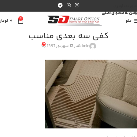
عبور به ناوبری
رفتن به محتوای اصلی
0
منو
0
تومان
کفی سه بعدی مناسب
0
Admin
در 12 شهریور 1397