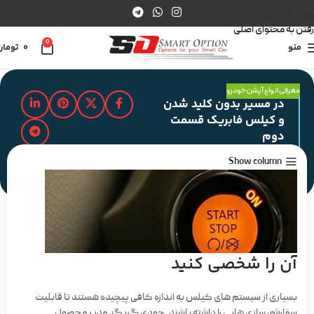
عبور به ناوبری
رفتن به محتوای اصلی
0
منو
0
تومان
معرفی انواع آپشن خودرو
در مسیر بدون کلید شدن
و کیلس فابریک قسمت
دوم
Show column
مدت زمان مطالعه : 2 دقیقه
آن را شخصی کنید
بسیاری از سیستم های کیلس به اندازه کافی پیچیده هستند تا قابلیت
سفارشی سازی هایی را داشته باشند. جودی گریگ، مدیر محصول