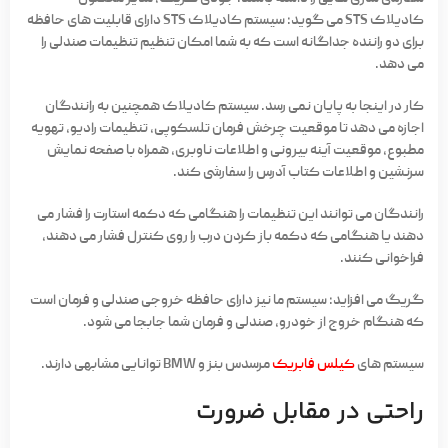
کادیلاک STS می گوید: سیستم کادیلاک STS دارای قابلیت های حافظه
برای دو راننده جداگانه است که به شما امکان تنظیم تنظیمات صندلی را
می دهد.
کار در اینجا به پایان نمی رسد. سیستم کادیلاک همچنین به رانندگان
اجازه می دهد تا موقعیت چرخش فرمان تلسکوپی، تنظیمات رادیو، تهویه
مطبوع، موقعیت آینه بیرونی و اطلاعات ناوبری، همراه با صفحه نمایش
سرنشین و اطلاعات کتاب آدرس را سفارشی کند.
رانندگان می توانند این تنظیمات را هنگامی که دکمه استارت را فشار می
دهند یا هنگامی که دکمه باز کردن درب را روی کنترل فشار می دهند،
فراخوانی کنند.
گریگ می افزاید: سیستم ما نیز دارای حافظه خروجی صندلی و فرمان است
که هنگام خروج از خودرو، صندلی و فرمان شما جابجا می شود.
سیستم های
کیلس فابریک
مرسدس بنز و BMW توانایی مشابهی دارند.
راحتی در مقابل ضرورت