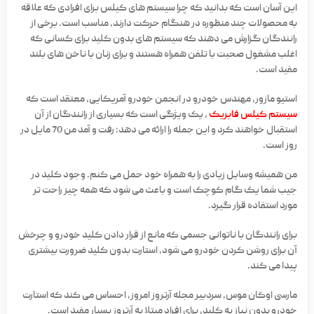
این آسان است که بدانید که چرا سیستم های کیلس برای افرادی که علاقه
به محصولات چند منظوره در هنگام حرکت دارند، مناسب است. برخی از
رانندگان گزارش می دهند که سیستم های بدون کلید برای کسانی که
اغلب مشغول صحبت با تلفن همراه هستند و برای زنان با ناخن های بلند
مفید است.
استیو مازور، مهندس خودرو در انجمن خودرو آمریکایی، معتقد است که
سیستم کیلس فابریک
، یک ویژگی است که بسیاری از رانندگان از آن
استقبال خواهند کرد و این جمله را ارائه می دهد: رفت و آمد من 70 مایل در
روز است.
من همیشه وسایل زیادی را به همراه خود حمل می کنم. وجود کلید در
جیب شما یک گام کوچک است و باعث می شود که همه چیز راحت تر
مورد استفاده قرار گیرد.
برای رانندگان با ناتوانی جسمی که مانع از قرار دادن کلید خودرو و چرخش
آن برای روشن کردن خودرو می شود، استارت بدون کلید ضرورت بیشتری
پیدا می کند.
مارسی اوکان موس، سردبیر مجله آرتروز امروز، احساس می کند که استارت
خودرو بدون نیاز به کلید، برای افراد مبتلا به آرتروز بسیار مفید است.