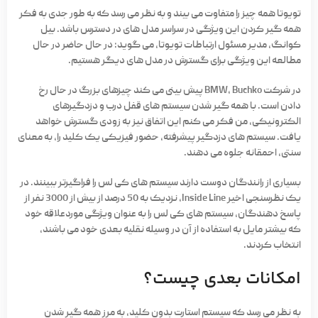
تویوتا همه چیز را متفاوت می بیند و به نظر می رسد که به طور جدی به فکر
همه گیر کردن این ویژگی در سراسر مدل های در دسترس باشد. بیل
کوانگ، مدیر مسئول ارتباطات تویوتا، می گوید: در حال حاضر در حال
مطالعه این ویژگی برای گسترش در مدل های دیگر هستیم.
در شرکت BMW، Buchko پیش بینی می کند چیزهای بزرگ در حال رخ
دادن است. با همه گیر شدن سیستم های قفل درب و دزدگیرهای
الکترونیکی، من فکر می کنم این اتفاق نیز به زودی گسترش خواهد
یافت. سیستم های دزدگیر پیشرفته، حضور فیزیکی یک کلید را، به معنای
سنتی، احمقانه جلوه می دهند.
بسیاری از رانندگان دوست دارند سیستم های کی لس را فراگیرتر ببینند. در
یک نظرسنجی اخیر Inside Line، نزدیک به 50 درصد از بیش از 3000 نفر از
پاسخ دهندگان، سیستم های کی لس را به عنوان ویژگی موردعلاقه خود
که بیشتر مایل به استفاده از آن در وسیله نقلیه بعدی خود می باشند،
انتخاب کردند.
امکانات بعدی چیست؟
به نظر می رسد که سیستم استارت بدون کلید، به مرز همه گیر شدن