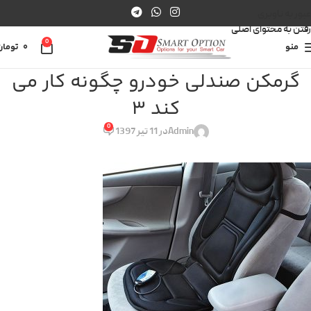
عبور به ناوبری
رفتن به محتوای اصلی
0
منو
0
تومان
گرمکن صندلی خودرو چگونه کار می
کند 3
0
Admin
در 11 تیر 1397