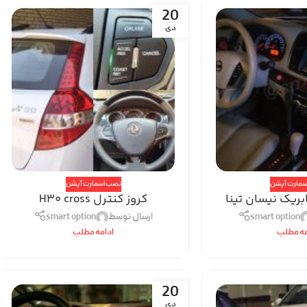
20
دی
سمارت آپشن
نصب اسمارت آپشن
ریک نیسان تینا
کروز کنترل H30 cross
smart option
ارسال توسط
smart option
مه مطلب
ادامه مطلب
20
دی