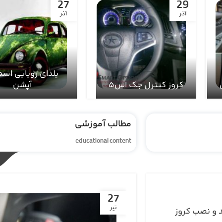
16
18
اسفند
اسفند
نمایشگاه خودر
دیترویت رونمایی
YAW SENSOR
شود
مطالب آموزشی
educational content
27
تیر
 و نصب کروز