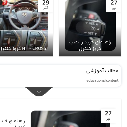
18
27
آذر
آبا‍ن
مقاومت ضربه گیر TTC
در برابر فشار زیاد
چراغ‌ هشدار
مطالب آموزشی
educational content
27
تیر
راهنمای خرید