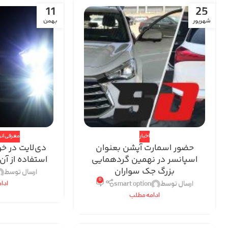
11
25
شهریور‍
بهمن
اخبار
معرفی انو
حضور اسمارت آپشن بعنوان
دی‌لایت در خ
اسپانسر در نهمین گردهمایی
استفاده از آ
بزرگ جک سواران
ارسال توسط
0
ارسال توسط
smart option
ادا
ادامه مطلب