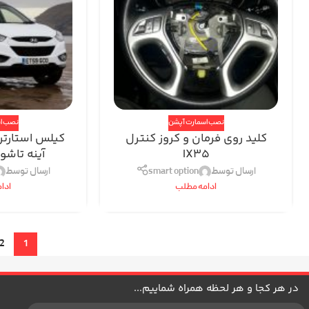
نصب اسمارت آپشن
نصب ا
کلید روی فرمان و کروز کنترل
کیلس استارتر
IX35
آینه تاشو
ارسال توسط
smart option
ارسال توسط
ادامه مطلب
ادا
2
1
در هر کجا و هر لحظه همراه شماییم...