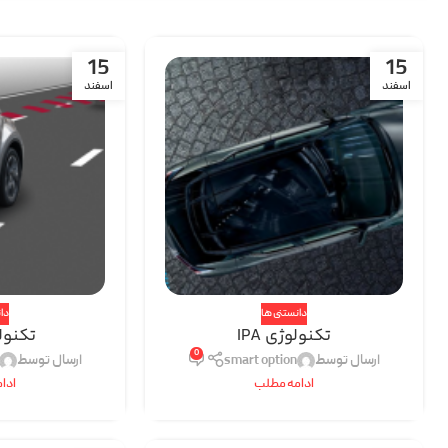
15
15
اسفند
اسفند
دانستنی ها
دا
تکنولوژی IPA
تکنولوژ
0
ارسال توسط
smart option
ارسال توسط
ادامه مطلب
ادا