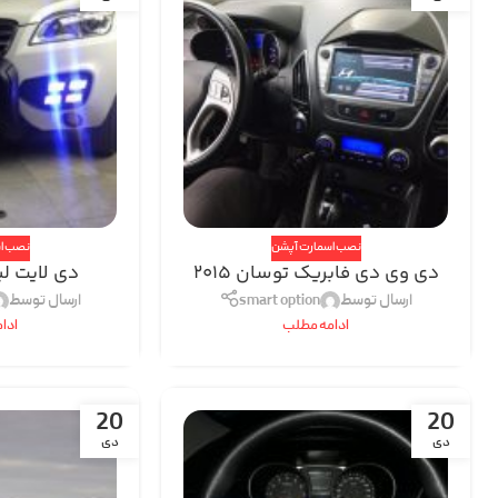
نصب اسمارت آپشن
نصب ا
دی وی دی فابریک توسان ٢٠١٥
دی لایت لی
ارسال توسط
smart option
ارسال توسط
ادامه مطلب
ادا
20
20
دی
دی