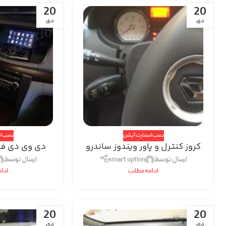
20
20
دی
دی
نصب اسمارت آپشن
نصب ا
کروز کنترل و پاور ویندوز ساندرو
دی وی دی فاب
ارسال توسط
smart option
ارسال توسط
ادامه مطلب
ادا
20
20
دی
دی