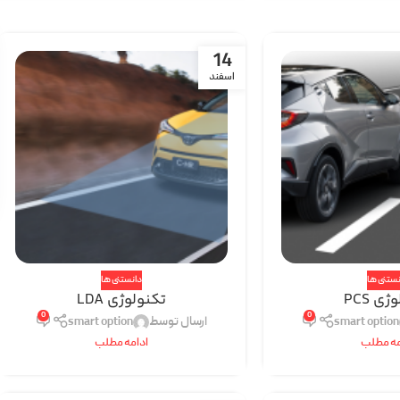
14
اسفند
نستنی ها
دانستنی ها
ی PCS
تکنولوژی LDA
0
0
smart option
ارسال توسط
smart option
مه مطلب
ادامه مطلب