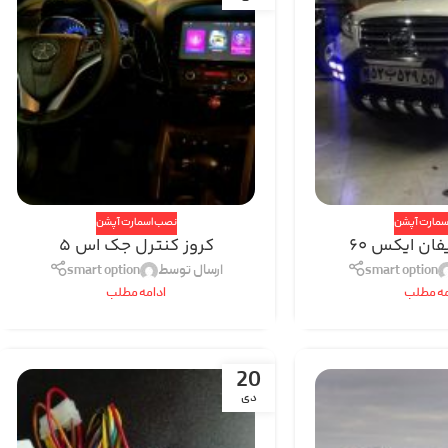
سمارت آپشن
نصب اسمارت آپشن
فان ایکس 60
کروز کنترل جک اس 5
smart option
ارسال توسط
smart option
مه مطلب
ادامه مطلب
20
دی