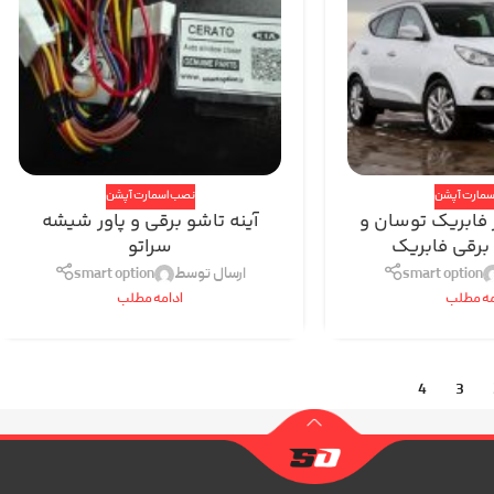
سمارت آپشن
نصب اسمارت آپشن
 فابریک توسان و
آینه تاشو برقی و پاور شیشه
 برقی فابریک
سراتو
smart option
ارسال توسط
smart option
مه مطلب
ادامه مطلب
4
3