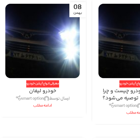
08
بهمن
اع آپشن خودرو
معرفی انواع آپشن خودرو
ودرو چیست و چرا
خودرو لیفان
ن توصیه می‌شود؟
ارسال توسط
smart option
smart option
ادامه مطلب
مه مطلب