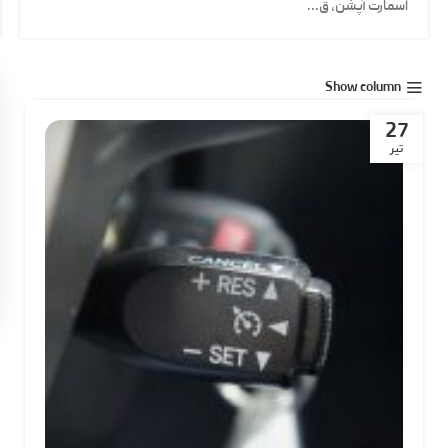
اسمارت آپشن، ق...
Show column
27
تیر