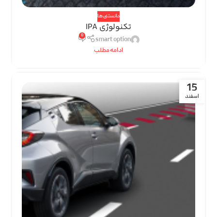
دانستنی ها
تکنولوژی IPA
0
smart option
ادامه مطلب
15
اسفند