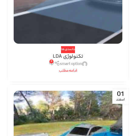
دانستنی ها
تکنولوژی LDA
0
smart option
ادامه مطلب
01
اسفند