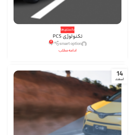
دانستنی ها
تکنولوژی PCS
0
smart option
ادامه مطلب
14
اسفند