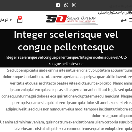
عبور به ناوبری
رفتن به محتوای اصلی
0
منو
0
تومان
Integer scelerisque vel
congue pellentesque
خانه
Integer scelerisque vel
Integer scelerisque vel congue pellentesque
congue pellentesque
Sed ut perspiciatis unde omnis iste natus error sit voluptatem accusantium
doloremque laudantium, totam rem aperiam, eaque ipsa quae ab illo inventore
veritatis et quasi architecto beatae vitae dicta sunt explicabo. Nemo enim
ipsam voluptatem quia voluptas sit aspernatur aut odit aut fugit, sed quia
consequuntur magni dolores eos qui ratione voluptatem sequi nesciunt. Neque
porro quisquam est, qui dolorem ipsum quia dolor sit amet, consectetur,
adipisci velit, sed quia non numquam eius modi tempora incidunt ut labore et
dolore magnam aliquam
Ut enim ad minima veniam, quis nostrum exercitationem ullam corporis suscipit
laboriosam, nisi ut aliquid ex ea commodi consequatur voluptatem quia