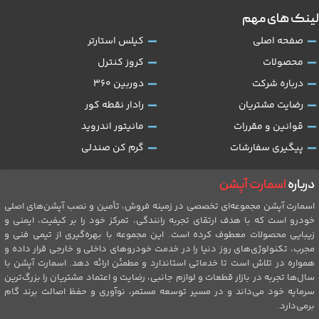
لینک های مهم
صفحه اصلی
کیلس استارتر
محصولات
کروز کنترل
درباره شرکت
دوربین 360
رضایت مشتریان
رادار نقطه کور
قوانین و مقررات
مانیتور اندروید
پیگیری سفارشات
گرم کن صندلی
درباره
اسمارت آپشن
اسمارت آپشن مجموعه‌ای تخصصی در زمینه فروش، تأمین و نصب آپشن‌های اصلی
خودرو است که با هدف ارتقای تجربه رانندگی، تمرکز خود را بر کیفیت، ایمنی و
زیبایی محصولات معطوف کرده است. این مجموعه با بهره‌گیری از تیمی فنی و
مجرب، تکنولوژی‌های روز دنیا را در خدمت خودروهای داخلی و خارجی قرار داده و
همواره در تلاش است تا خدماتی استاندارد و مطمئن ارائه دهد. اسمارت آپشن با
سال‌ها تجربه در بازار قطعات و لوازم جانبی، رضایت و اعتماد مشتریان را بزرگ‌ترین
سرمایه خود می‌داند و در مسیر توسعه مستمر، نوآوری و حفظ اصالت برند گام
برمی‌دارد.