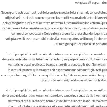
voluptas sit aspernatur.
Neque porro quisquam est, qui dolorem ipsum quia dolor sit amet, consectetur,
adipisci velit, sed quia non numquam eius modi tempora incidunt ut labore et
dolore magnam aliquam quaerat voluptatem. Ut enim ad minima veniam, quis
nostrum exercitationem ullam corporis suscipit laboriosam, nisi ut aliquid ex ea
commodi consequatur? Quis autem vel eum iure reprehenderit qui in ea
voluptate velit esse quam nihil molestiae consequatur, vel illum qui dolorem
eum fugiat quo voluptas nulla pariatur.
Sed ut perspiciatis unde omnis iste natus error sit voluptatem accusantium
doloremque laudantium, totam rem aperiam, eaque ipsa quae ab illo inventore
veritatis et quasi architecto beatae vitae dicta sunt explicabo. Nemo enim
ipsam voluptatem quia voluptas sit aspernatur aut odit aut fugit, sed quia
consequuntur magni dolores eos qui ratione voluptatem sequi nesciunt. Neque
porro quisquam est, qui dolorem ipsum quia dolo.
Sed ut perspiciatis unde omnis iste natus error sit voluptatem accusantium
doloremque laudantium, totam rem aperiam, eaque ipsa quae ab illo inventore
veritatis et quasi architecto beatae vitae dicta sunt explicabo. Nemo enim
ipsam voluptatem quia voluptas sit aspernatur aut odit aut fugit, sed quia