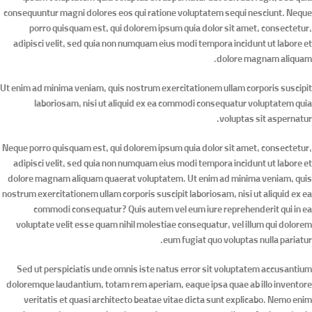
consequuntur magni dolores eos qui ratione voluptatem sequi nesciunt. Neque
porro quisquam est, qui dolorem ipsum quia dolor sit amet, consectetur,
adipisci velit, sed quia non numquam eius modi tempora incidunt ut labore et
dolore magnam aliquam.
Ut enim ad minima veniam, quis nostrum exercitationem ullam corporis suscipit
laboriosam, nisi ut aliquid ex ea commodi consequatur voluptatem quia
voluptas sit aspernatur.
Neque porro quisquam est, qui dolorem ipsum quia dolor sit amet, consectetur,
adipisci velit, sed quia non numquam eius modi tempora incidunt ut labore et
dolore magnam aliquam quaerat voluptatem. Ut enim ad minima veniam, quis
nostrum exercitationem ullam corporis suscipit laboriosam, nisi ut aliquid ex ea
commodi consequatur? Quis autem vel eum iure reprehenderit qui in ea
voluptate velit esse quam nihil molestiae consequatur, vel illum qui dolorem
eum fugiat quo voluptas nulla pariatur.
Sed ut perspiciatis unde omnis iste natus error sit voluptatem accusantium
doloremque laudantium, totam rem aperiam, eaque ipsa quae ab illo inventore
veritatis et quasi architecto beatae vitae dicta sunt explicabo. Nemo enim