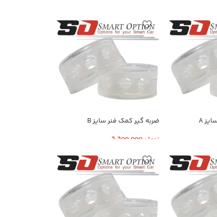
یز A
ضربه گیر کمک فنر سایز B
تومان
2,200,000