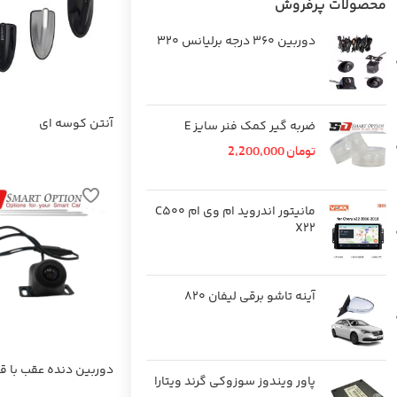
محصولات پرفروش
دوربین 360 درجه برلیانس 320
آنتن کوسه ای
ضربه گیر کمک فنر سایز E
تومان
2,200,000
مانیتور اندروید ام وی ام C500
X22
آینه تاشو برقی لیفان 820
دوربین دنده عقب با قا
پاور ویندوز سوزوکی گرند ویتارا
شب