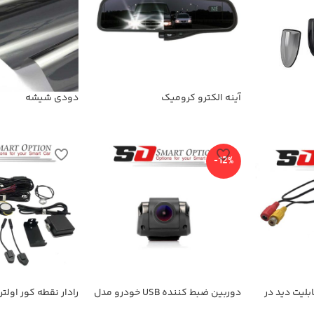
آینه الکترو کرومیک
دودی شیشه
-12%
بلیت دید در
دوربین ضبط کننده USB خودرو مدل
رادار نقطه کور اولت
KN-1080 بهمراه ADAS+دوربین