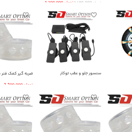
عقب
تومان
1,300,000
تومان
1,480,000
سنسور جلو و عقب توکار
ضربه گیر کمک فنر سا
اولتراسونیک
تومان
2,200,000