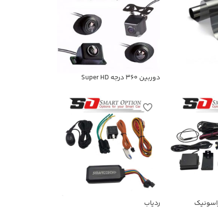
دوربین 360 درجه Super HD
راسونیک
ردیاب