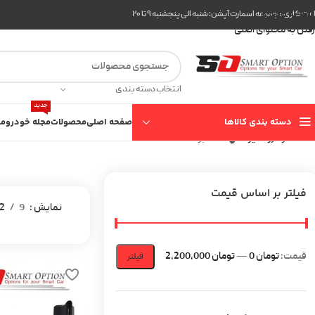
عبور به ناوبری
ت کاری مجموعه اسمارت آپشن: شنبه الی پنجشنبه ۹ تا ۲۰
رفتن به محتوای اصلی
انتخاب دسته بندی
جدید
دسته بندی کالاها
صفحه اصلی
محصولات
مجله خودرو
مع
خانه
خودرو
هيونداي
I40
برگه 2
فیلتر بر اساس قیمت
نمایش
9
2
قیمت:
تومان 0
—
تومان 2,200,000
فیلتر