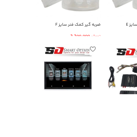
یز E
ضربه گیر کمک فنر سایز F
تومان
2,200,000
مانیتور پشت سری خودرو مدل
SmartOption-116A