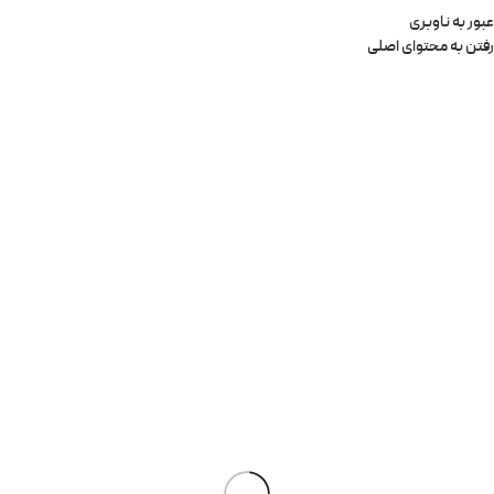
عبور به ناوبری
رفتن به محتوای اصلی
0
منو
0
تومان