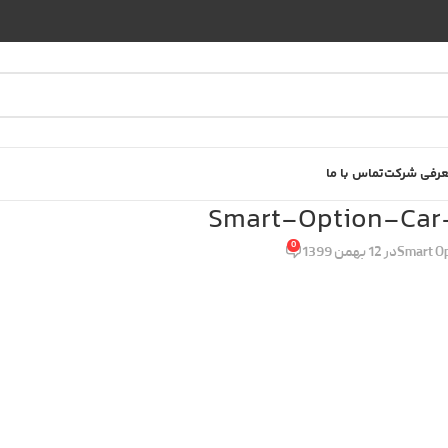
رفی شرکت
تماس با ما
Smart-Option-Car
0
Smart O
در 12 بهمن 1399