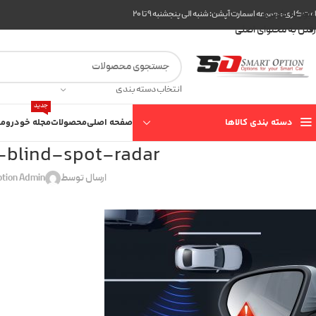
عبور به ناوبری
ت کاری مجموعه اسمارت آپشن: شنبه الی پنجشنبه ۹ تا ۲۰
رفتن به محتوای اصلی
انتخاب دسته بندی
جدید
دسته بندی کالاها
صفحه اصلی
محصولات
مجله خودرو
مع
-blind-spot-radar
ارسال توسط
ption Admin