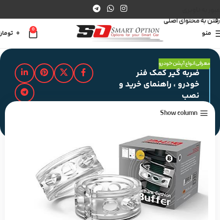
عبور به ناوبری
رفتن به محتوای اصلی
0
منو
0
تومان
معرفی انواع آپشن خودرو
ضربه گیر کمک فنر
خودرو ، راهنمای خرید و
نصب
Show column
مدت زمان مطالعه : 2 دقیقه