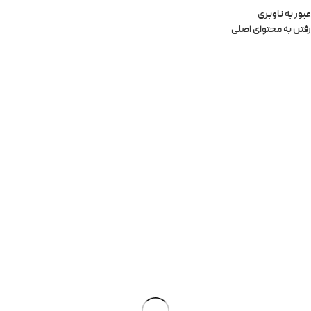
عبور به ناوبری
رفتن به محتوای اصلی
0
منو
0
تومان