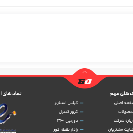
 های مهم
نماد های ا
فحه اصلی
کیلس استارتر
حصولات
کروز کنترل
رباره شرکت
دوربین 360
ضایت مشتریان
رادار نقطه کور