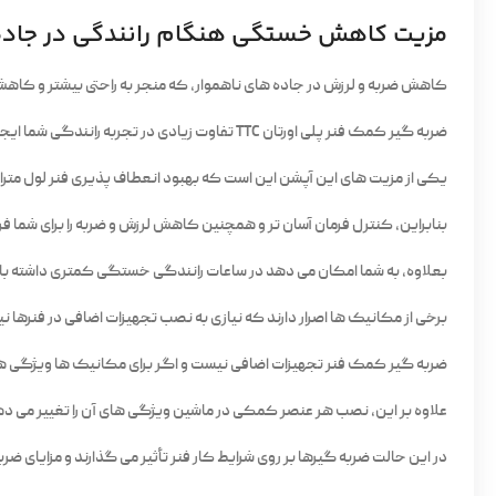
مزیت کاهش خستگی هنگام رانندگی در جاده
کاهش ضربه و لرزش در جاده های ناهموار، که منجر به راحتی بیشتر و ک
ضربه گیر کمک فنر پلی اورتان TTC تفاوت زیادی در تجربه رانندگی شما ایجاد می کند.
یکی از مزیت های این آپشن این است که بهبود انعطاف پذیری فنر لول متر
بنابراین، کنترل فرمان آسان تر و همچنین کاهش لرزش و ضربه را برای شما ف
بعلاوه، به شما امکان می دهد در ساعات رانندگی خستگی کمتری داشته باشی
برخی از مکانیک ها اصرار دارند که نیازی به نصب تجهیزات اضافی در فنرها ن
ضربه گیر کمک فنر تجهیزات اضافی نیست و اگر برای مکانیک ها ویژگی ها و
علاوه بر این، نصب هر عنصر کمکی در ماشین ویژگی های آن را تغییر می دهد، 
در این حالت ضربه گیرها بر روی شرایط کار فنر تأثیر می گذارند و مزایای ضربه گیر TTC بیش از پیش به چشم