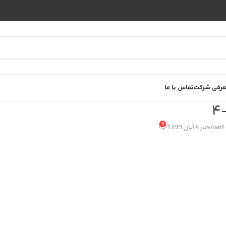
رفی شرکت
تماس با ما
4
0
smart 
در 4 آبان 1399