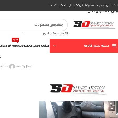
عبور به ناوبری
ت کاری مجموعه اسمارت آپشن: شنبه الی پنجشنبه ۹ تا ۲۰
رفتن به محتوای اصلی
انتخاب دسته بندی
جدید
دسته بندی کالاها
صفحه اصلی
محصولات
مجله خودرو
مع
6
ارسال توسط
option