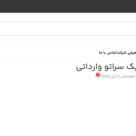
رفی شرکت
تماس با ما
یک سراتو وارداتی
0
smart 
در 5 آبان 1399