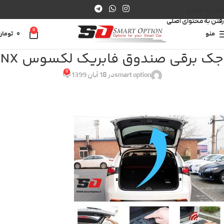
عبور به ناوبری
رفتن به محتوای اصلی
0
منو
0
تومان
جک برقی صندوق فابریک لکسوس NX
0
smart option
در 18 آبان 1399