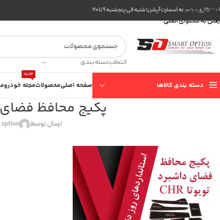
عبور به ناوبری
ت کاری مجموعه اسمارت آپشن: شنبه الی پنجشنبه ۹ تا ۲۰
رفتن به محتوای اصلی
انتخاب دسته بندی
جدید
دسته بندی کالاها
صفحه اصلی
محصولات
مجله خودرو
مع
پکیج محافظ فضای دا
ارسال توسط
 option