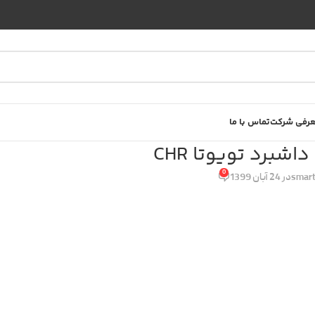
رفی شرکت
تماس با ما
شبرد تویوتا CHR
0
smart
در 24 آبان 1399