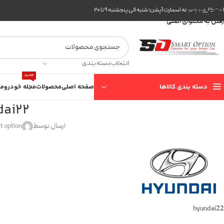
عبور به ناوبری
ت کاری مجموعه اسمارت آپشن: شنبه الی پنجشنبه ۹ تا ۲۰
رفتن به محتوای اصلی
انتخاب دسته بندی
جدید
دسته بندی کالاها
صفحه اصلی
محصولات
مجله خودرو
مع
dai22
ارسال توسط
t option
hyundai22