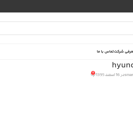
رفی شرکت
تماس با ما
hyun
0
smar
در 16 اسفند 1395