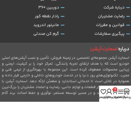
درباره شرکت
دوربین 360
رضایت مشتریان
رادار نقطه کور
قوانین و مقررات
مانیتور اندروید
پیگیری سفارشات
گرم کن صندلی
درباره
اسمارت آپشن
اسمارت آپشن مجموعه‌ای تخصصی در زمینه فروش، تأمین و نصب آپشن‌های اصلی
خودرو است که با هدف ارتقای تجربه رانندگی، تمرکز خود را بر کیفیت، ایمنی و
زیبایی محصولات معطوف کرده است. این مجموعه با بهره‌گیری از تیمی فنی و
مجرب، تکنولوژی‌های روز دنیا را در خدمت خودروهای داخلی و خارجی قرار داده و
همواره در تلاش است تا خدماتی استاندارد و مطمئن ارائه دهد. اسمارت آپشن با
سال‌ها تجربه در بازار قطعات و لوازم جانبی، رضایت و اعتماد مشتریان را بزرگ‌ترین
0
سرمایه خود می‌داند و در مسیر توسعه مستمر، نوآوری و حفظ اصالت برند گام
روشگاه
نوار کناری
سبد خرید
حساب کاربری من
علاقه مندی
برمی‌دارد.
طراحی شده توسط:
Aming.ir