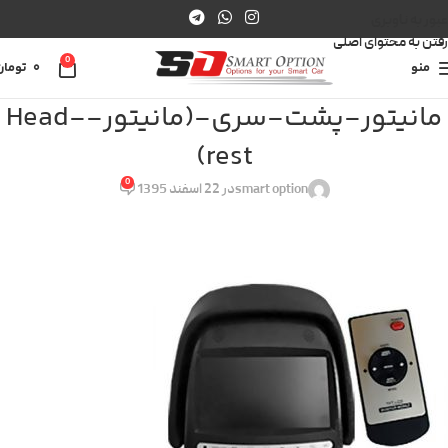
عبور به ناوبری
رفتن به محتوای اصلی
0
منو
0
تومان
مانیتور-پشت-سری-(مانیتور-Head-
rest)
0
smart option
در 22 اسفند 1395