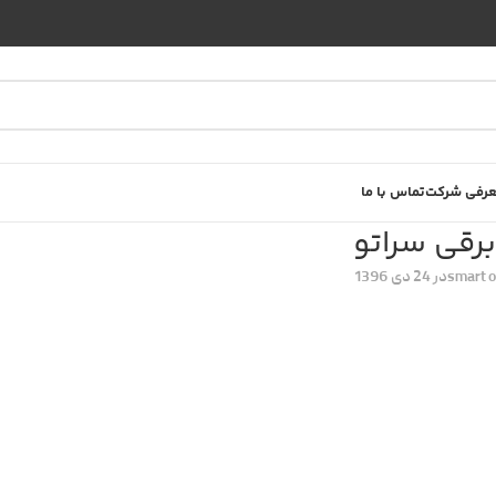
رفی شرکت
تماس با ما
برقی سراتو
smart o
در 24 دی 1396