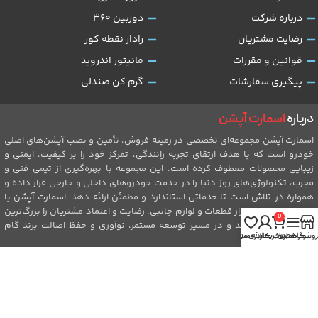
درباره شرکت
دوربین 360
رضایت مشتریان
رادار نقطه کور
قوانین و مقررات
مانیتور اندروید
پیگیری سفارشات
گرم کن صندلی
درباره
اسمارت آپشن
اسمارت آپشن مجموعه‌ای تخصصی در زمینه فروش، تأمین و نصب آپشن‌های اصلی
خودرو است که با هدف ارتقای تجربه رانندگی، تمرکز خود را بر کیفیت، ایمنی و
زیبایی محصولات معطوف کرده است. این مجموعه با بهره‌گیری از تیمی فنی و
مجرب، تکنولوژی‌های روز دنیا را در خدمت خودروهای داخلی و خارجی قرار داده و
همواره در تلاش است تا خدماتی استاندارد و مطمئن ارائه دهد. اسمارت آپشن با
سال‌ها تجربه در بازار قطعات و لوازم جانبی، رضایت و اعتماد مشتریان را بزرگ‌ترین
0
سرمایه خود می‌داند و در مسیر توسعه مستمر، نوآوری و حفظ اصالت برند گام
روشگاه
نوار کناری
سبد خرید
حساب کاربری من
علاقه مندی
برمی‌دارد.
طراحی شده توسط:
Aming.ir