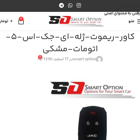
عبور به ناوبری
رفتن به محتوای اصلی
0
منو
0
تومان
کاور-ریموت-ژله-ای-جک-اس-5-
اتومات-مشکی
0
smart option
در 17 اسفند 1396