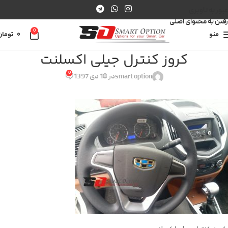
عبور به ناوبری
رفتن به محتوای اصلی
0
منو
0
تومان
کروز کنترل جیلی اکسلنت
0
smart option
در 18 دی 1397