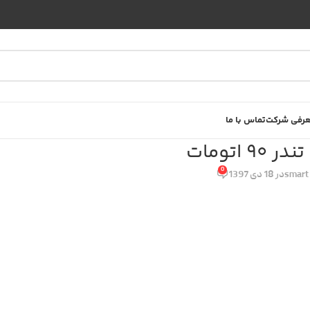
رفی شرکت
تماس با ما
 اتومات
0
smart 
در 18 دی 1397