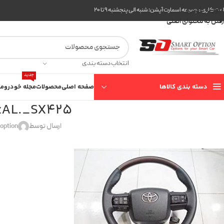
عبور به ناوبری
ت کاری مجموعه اسمارت آپشن: شنبه الی پنجشنبه ۹ تا ۲۰
رفتن به محتوای اصلی
انتخاب دسته بندی
جدید
دسته بندی کالاها
صفحه اصلی
محصولات
مجله خودرو
مع
AL._SX425_
ارسال توسط
option