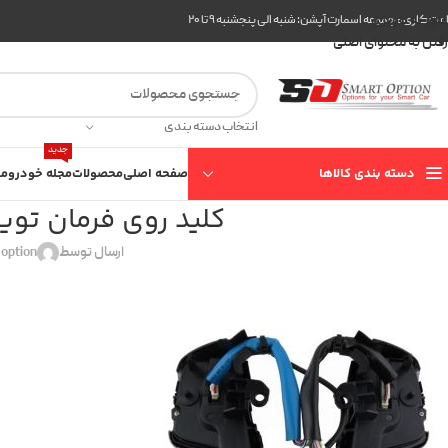
عبور به ناوبری
ت کاری مجموعه اسمارت آپشن: شنبه الی پنجشنبه ۹ تا ۲۰
رفتن به محتوای اصلی
انتخاب دسته بندی
جدید
دسته بندی کالاها
صفحه اصلی
محصولات
مجله خودرو
مع
کلید روی فرمان تویوتا کمر
ارسال توسط
 option