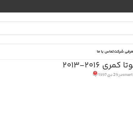
رفی شرکت
تماس با ما
ی 2016-2013
0
smart
در 29 دی 1397