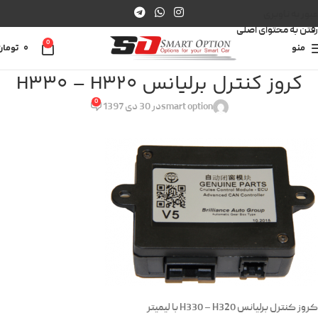
عبور به ناوبری
رفتن به محتوای اصلی
0
منو
0
تومان
کروز کنترل برلیانس H330 – H320
0
smart option
در 30 دی 1397
کروز کنترل برلیانس H330 – H320 با لیمیتر