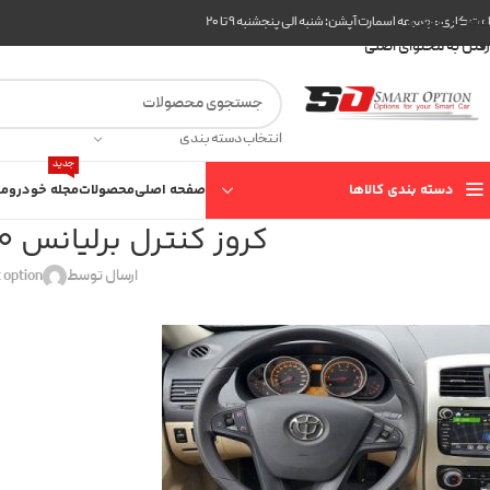
عبور به ناوبری
ت کاری مجموعه اسمارت آپشن: شنبه الی پنجشنبه ۹ تا ۲۰
رفتن به محتوای اصلی
انتخاب دسته بندی
جدید
دسته بندی کالاها
صفحه اصلی
محصولات
مجله خودرو
مع
کروز کنترل برلیانس H330 – H320 با لیمیتر
ارسال توسط
 option