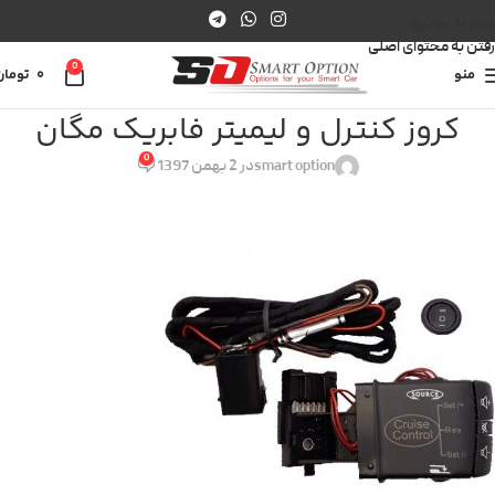
عبور به ناوبری
رفتن به محتوای اصلی
0
منو
0
تومان
کروز کنترل و لیمیتر فابریک مگان
0
smart option
در 2 بهمن 1397