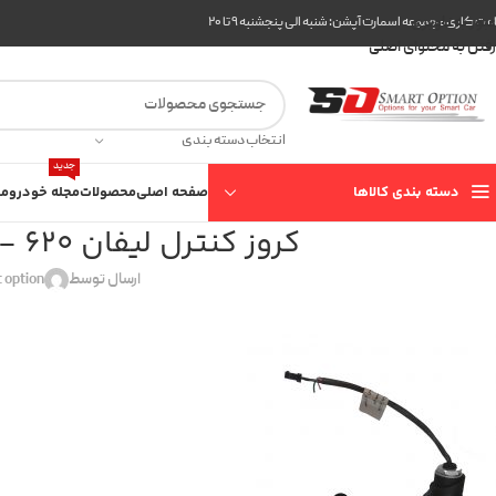
عبور به ناوبری
ت کاری مجموعه اسمارت آپشن: شنبه الی پنجشنبه ۹ تا ۲۰
رفتن به محتوای اصلی
انتخاب دسته بندی
جدید
دسته بندی کالاها
صفحه اصلی
محصولات
مجله خودرو
مع
کروز کنترل لیفان X60- 620 موتور 1600 با لیمیتر
ارسال توسط
 option