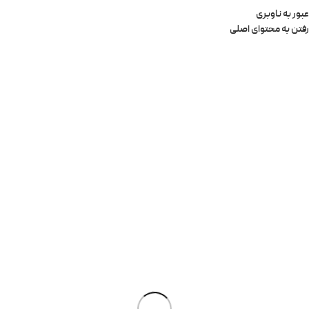
عبور به ناوبری
رفتن به محتوای اصلی
0
منو
0
تومان