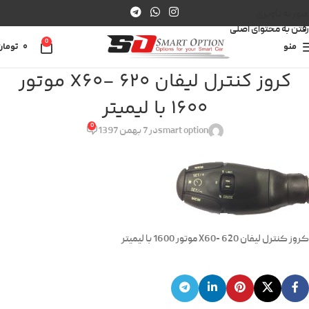
عبور به ناوبری
رفتن به محتوای اصلی
0
منو
0
تومان
کروز کنترل لیفان X60- 620 موتور
1600 با لیمیتر
0
smart option
در 7 بهمن 1397
کروز کنترل لیفان X60- 620 موتور 1600 با لیمیتر