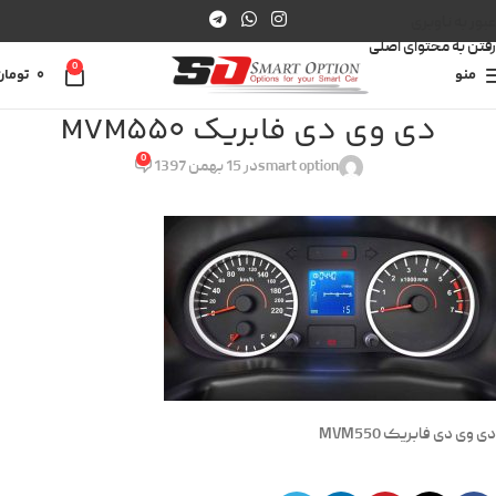
عبور به ناوبری
رفتن به محتوای اصلی
0
منو
0
تومان
دی وی دی فابریک MVM550
0
smart option
در 15 بهمن 1397
دی وی دی فابریک MVM550