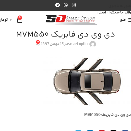
عبور به ناوبری
رفتن به محتوای اصلی
0
منو
0
تومان
دی وی دی فابریک MVM550
0
smart option
در 15 بهمن 1397
دی وی دی فابریک MVM550