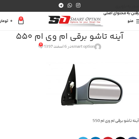
عبور به ناوبری
رفتن به محتوای اصلی
0
منو
0
تومان
آینه تاشو برقی ام وی ام 550
0
smart option
در 6 اسفند 1397
آینه تاشو برقی ام وی ام 550